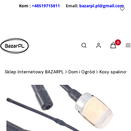
Kom :
+48519715811
Email:
bazarpl.pl@gmail.com
Otwórz wyszukiwarkę
Produkty 
Szukaj
Zaloguj się
Koszyk
M
Sklep Internetowy BAZARPL
Dom i Ogród
Kosy spalinow