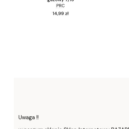
PRC
Cena
14,99 zł
Uwaga !!