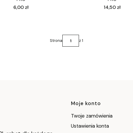
Cena
Cena
6,00 zł
14,50 zł
Strona
z 1
Linki w stop
Moje konto
Twoje zamówienia
Ustawienia konta