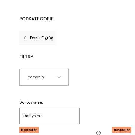
PODKATEGORIE
Dom i Ogród
FILTRY
Promocja
Koniec filtrów
Lista produktów
Sortowanie:
Domyślne
Bestseller
Bestseller