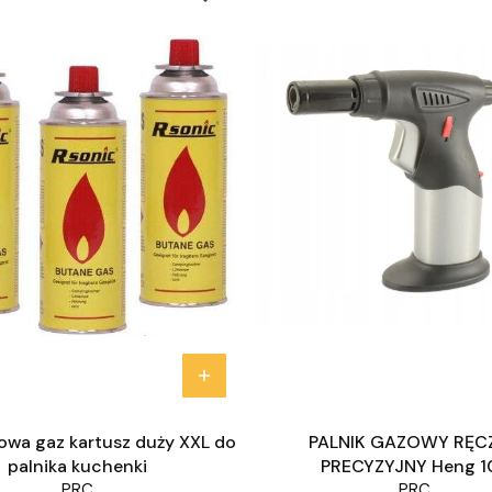
owa gaz kartusz duży XXL do
PALNIK GAZOWY RĘC
palnika kuchenki
PRECYZYJNY Heng 1
PRC
PRC