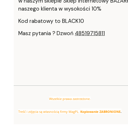
w naszym sklepie Sklep Internetowy BAZAR
naszego klienta w wysokości 10%
Kod rabatowy to BLACK10
Masz pytania ? Dzwoń
48519715811
Wszelkie prawa zastrzeżone.
Treść i zdjęcia są własnością firmy MagPL.
Kopiowanie ZABRONIONE
.