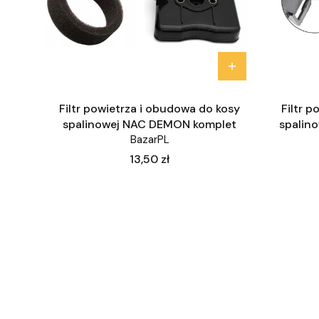
Filtr powietrza i obudowa do kosy
Filtr 
spalinowej NAC DEMON komplet
spalin
BazarPL
Cena
13,50 zł