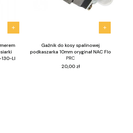
rimerem
Gaźnik do kosy spalinowej
iarki
podkaszarka 10mm oryginał NAC Flo
-130-LI
PRC
Cena
20,00 zł
ej strony z produktami