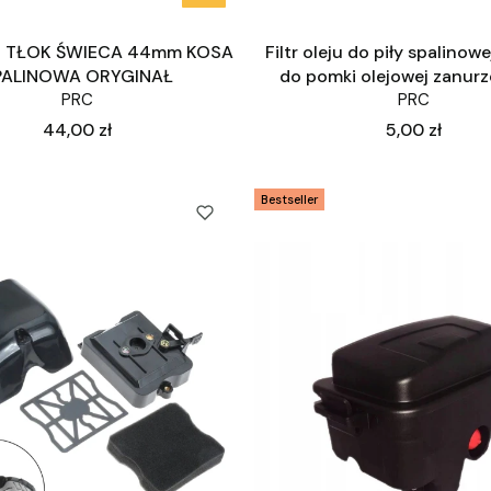
R TŁOK ŚWIECA 44mm KOSA
Filtr oleju do piły spalinowe
PALINOWA ORYGINAŁ
do pomki olejowej zanur
PRC
PRC
Cena
Cena
44,00 zł
5,00 zł
Bestseller