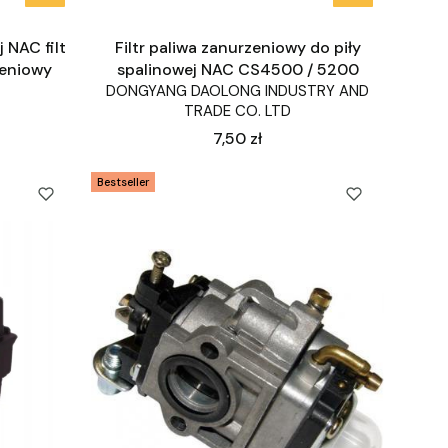
j NAC filt
Filtr paliwa zanurzeniowy do piły
zeniowy
spalinowej NAC CS4500 / 5200
DONGYANG DAOLONG INDUSTRY AND
TRADE CO. LTD
Cena
7,50 zł
Bestseller