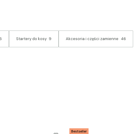
6
Startery do kosy
9
Akcesoria i części zamienne
46
Bestseller