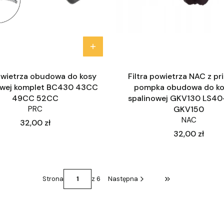
powietrza obudowa do kosy
Filtra powietrza NAC z p
owej komplet BC430 43CC
pompka obudowa do kos
49CC 52CC
spalinowej GKV130 LS40
PRC
GKV150
NAC
Cena
32,00 zł
Cena
32,00 zł
Strona
z 6
Następna
Przejdź do ostatni