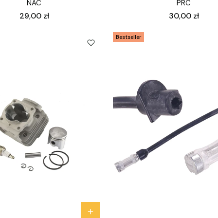
NAC
PRC
Cena
Cena
29,00 zł
30,00 zł
Bestseller