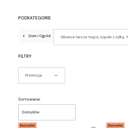
PODKATEGORIE
Dom i Ogród
Głowice tarcze tnące, szpule z żyłką
1
FILTRY
Promocja
Koniec filtrów
Lista produktów
Sortowanie:
Domyślne
Bestseller
Bestseller