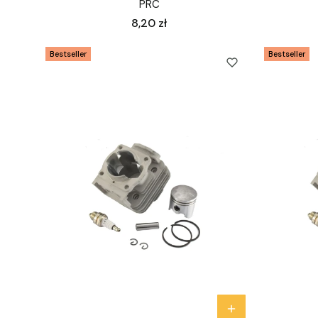
PRC
Cena
8,20 zł
Bestseller
Bestseller