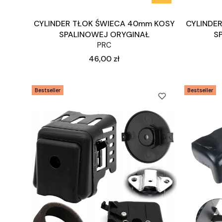
CYLINDER TŁOK ŚWIECA 40mm KOSY
CYLINDE
SPALINOWEJ ORYGINAŁ
S
PRC
Cena
46,00 zł
Bestseller
Bestseller