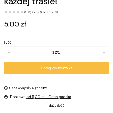
każdej trasie!
0.00
(Oceny: 0 Recenzje: 0)
Cena
5,00 zł
Ilość
szt.
Dodaj do koszyka
Czas wysyłki:
24 godziny
Dostawa
od 11,00 zł
- Orlen paczka
duża ilość