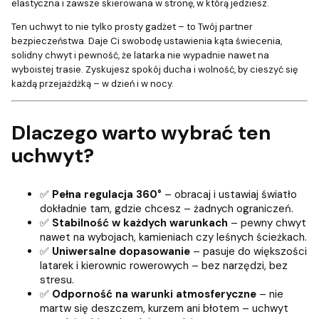
elastyczna i zawsze skierowana w stronę, w którą jedziesz.
Ten uchwyt to nie tylko prosty gadżet – to Twój partner
bezpieczeństwa. Daje Ci swobodę ustawienia kąta świecenia,
solidny chwyt i pewność, że latarka nie wypadnie nawet na
wyboistej trasie. Zyskujesz spokój ducha i wolność, by cieszyć się
każdą przejażdżką – w dzień i w nocy.
Dlaczego warto wybrać ten
uchwyt?
✅
Pełna regulacja 360°
– obracaj i ustawiaj światło
dokładnie tam, gdzie chcesz – żadnych ograniczeń.
✅
Stabilność w każdych warunkach
– pewny chwyt
nawet na wybojach, kamieniach czy leśnych ścieżkach.
✅
Uniwersalne dopasowanie
– pasuje do większości
latarek i kierownic rowerowych – bez narzędzi, bez
stresu.
✅
Odporność na warunki atmosferyczne
– nie
martw się deszczem, kurzem ani błotem – uchwyt