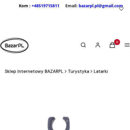
Kom :
+48519715811
Email:
bazarpl.pl@gmail.com
Otwórz wyszukiwarkę
Produkty 
Szukaj
Zaloguj się
Koszyk
M
Sklep Internetowy BAZARPL
Turystyka
Latarki