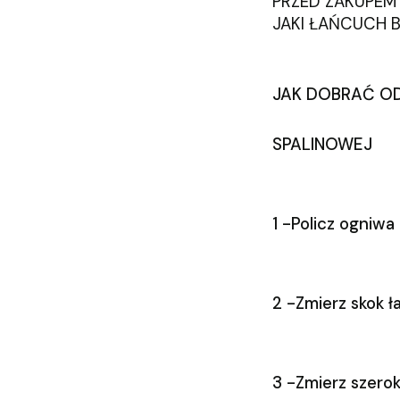
PRZED ZAKUPEM
JAKI ŁAŃCUCH B
JAK DOBRAĆ OD
SPALINOWEJ
1 -Policz ogniw
2 -Zmierz skok 
3 -Zmierz szer