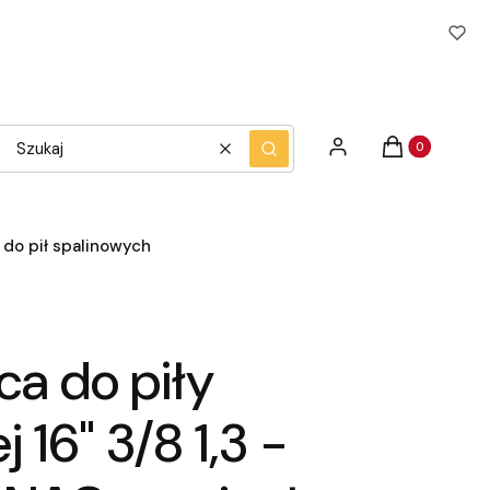
Produkty w ko
Zaloguj się
Koszyk
Wyczyść
Szukaj
do pił spalinowych
ca do piły
 16" 3/8 1,3 -