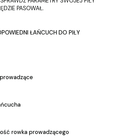
 SPRAWDŹ PARAMETRY SWOJEJ PIŁY
ĘDZIE PASOWAŁ.
POWIEDNI ŁAŃCUCH DO PIŁY
a prowadzące
łańcucha
okość rowka prowadzącego