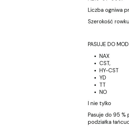
Liczba ogniwa p
Szerokość rowku
PASUJE DO MODEL
NAX
CST,
HY-CST
YD
TT
NO
I nie tylko
Pasuje do 95 % p
podziałka łańcu