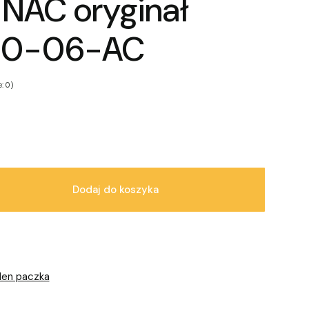
NAC oryginał
40-06-AC
: 0)
Dodaj do koszyka
len paczka