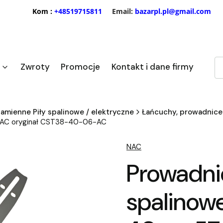
Kom :
+48519715811
Email:
bazarpl.pl@gmail.com
Zwroty
Promocje
Kontakt i dane firmy
amienne Piły spalinowe / elektryczne
Łańcuchy, prowadnice 
57 NAC oryginał CST38-40-06-AC
NAC
Prowadni
spalinowej