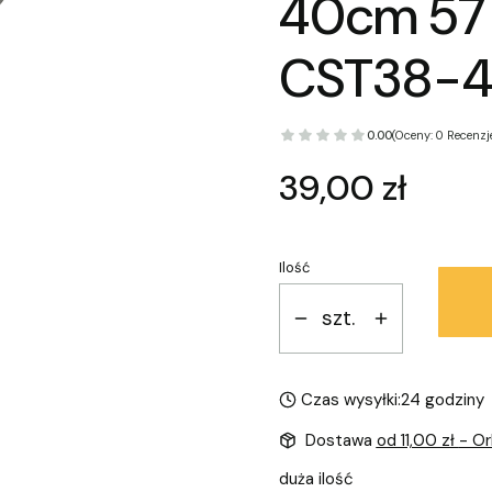
40cm 57 
CST38-
0.00
(Oceny: 0 Recenzje
Cena
39,00 zł
Ilość
szt.
Czas wysyłki:
24 godziny
Dostawa
od 11,00 zł
- Or
duża ilość