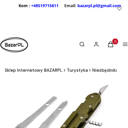
Kom :
+48519715811
Email:
bazarpl.pl@gmail.com
Otwórz wyszukiwarkę
Produkty 
Szukaj
Zaloguj się
Koszyk
M
Sklep Internetowy BAZARPL
Turystyka
Niezbędniki