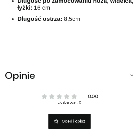
Długość po zamocowaniu noża, widelca,
łyżki:
16 cm
Długość ostrza:
8,5cm
Opinie
0.00
Liczba ocen: 0
Oceń i opisz